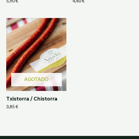
5,90
€
4,40
€
AGOTADO
Txistorra / Chistorra
3,85
€