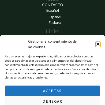
CONTACTO
Español
Español
Euskara
Links
Gestionar el consentimiento de
Aviso legal
las cookies
Política de Cookies
Política de privacidad
Para ofrecer las mejores experiencias, utilizamos tecnologías como las
Preguntas frecuentes
cookies para almacenar y/o acceder a la información del dispositivo. El
Condiciones de compra
consentimiento de estas tecnologías nos permitirá procesar datos como el
comportamiento de navegación o las identificaciones únicas en este sitio.
Opinión / Encuesta
No consentir o retirar el consentimiento, puede afectar negativamente a
Mi cuenta
ciertas características y funciones.
Carrito
ACEPTAR
DENEGAR