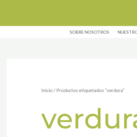
Ir
al
contenido
SOBRE NOSOTROS
NUESTRO
Inicio
/ Productos etiquetados “verdura”
verdur