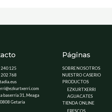
acto
Páginas
 240 125
SOBRE NOSOTROS
 202 768
NUESTRO CASERIO
tadia.eus
PRODUCTOS
erri@ezkurtxerri.com
EZKURTXERRI
a baserria 31, Meaga
AGUACATES
20808 Getaria
TIENDA ONLINE
FRESCOS