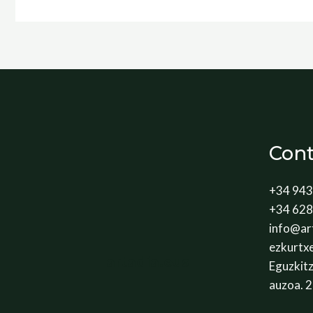
Cont
+34 943
+34 628
info@ar
ARTADIA FOOTER
ezkurtx
artadia.eus
Eguzkitz
auzoa. 