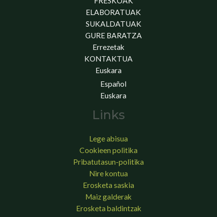
FRESKOAK
ELABORATUAK
SUKALDATUAK
GURE BARATZA
Errezetak
KONTAKTUA
Euskara
Español
Euskara
Links
Lege abisua
Cookieen politika
Pribatutasun-politika
Nire kontua
Erosketa saskia
Maiz galderak
Erosketa baldintzak