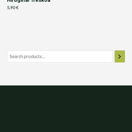
Hirugihar freskoa
5,90
€