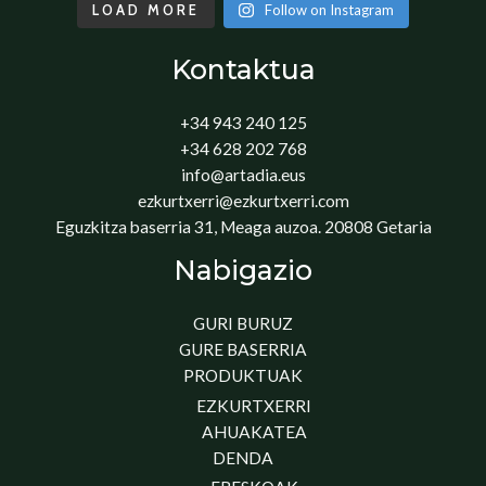
LOAD MORE
Follow on Instagram
Kontaktua
+34 943 240 125
+34 628 202 768
info@artadia.eus
ezkurtxerri@ezkurtxerri.com
Eguzkitza baserria 31, Meaga auzoa. 20808 Getaria
Nabigazio
GURI BURUZ
GURE BASERRIA
PRODUKTUAK
EZKURTXERRI
AHUAKATEA
DENDA