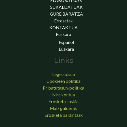
ELABORATUAK
SUKALDATUAK
GURE BARATZA
Errezetak
KONTAKTUA
Euskara
Español
Euskara
Links
Lege abisua
Cookieen politika
Pribatutasun-politika
Nire kontua
Erosketa saskia
Maiz galderak
Erosketa baldintzak