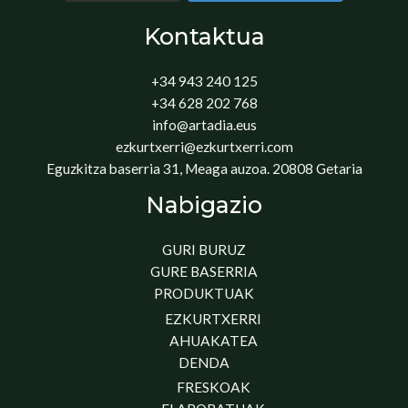
Kontaktua
+34 943 240 125
+34 628 202 768
info@artadia.eus
ezkurtxerri@ezkurtxerri.com
Eguzkitza baserria 31, Meaga auzoa. 20808 Getaria
Nabigazio
GURI BURUZ
GURE BASERRIA
PRODUKTUAK
EZKURTXERRI
AHUAKATEA
DENDA
FRESKOAK