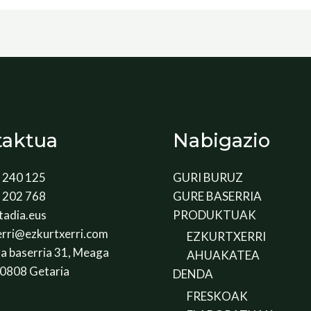
taktua
Nabigazio
 240 125
GURI BURUZ
 202 768
GURE BASERRIA
tadia.eus
PRODUKTUAK
erri@ezkurtxerri.com
EZKURTXERRI
a baserria 31, Meaga
AHUAKATEA
20808 Getaria
DENDA
FRESKOAK