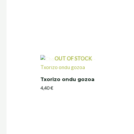
OUT OF STOCK
Txorizo ondu gozoa
4,40
€