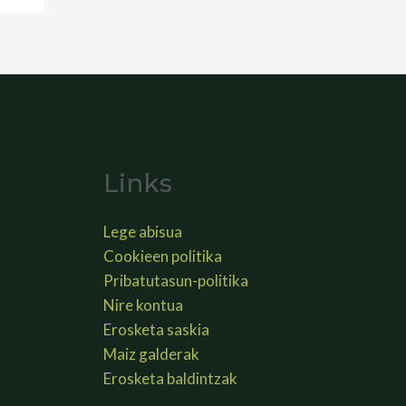
Links
Lege abisua
Cookieen politika
Pribatutasun-politika
Nire kontua
Erosketa saskia
Maiz galderak
Erosketa baldintzak