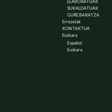
ELABORATUAK
SUKALDATUAK
GURE BARATZA
Errezetak
KONTAKTUA
Euskara
Español
Euskara