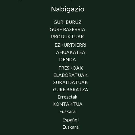
Nabigazio
GURI BURUZ
GURE BASERRIA
PRODUKTUAK
EZKURTXERRI
AHUAKATEA
DENDA
FRESKOAK
ELABORATUAK
SUKALDATUAK
GURE BARATZA
Errezetak
KONTAKTUA
Euskara
Español
Euskara