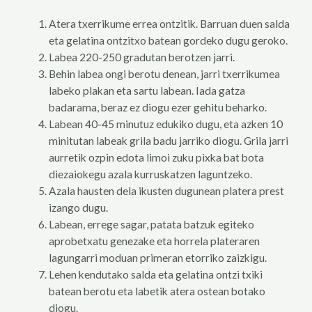
Atera txerrikume errea ontzitik. Barruan duen salda
eta gelatina ontzitxo batean gordeko dugu geroko.
Labea 220-250 gradutan berotzen jarri.
Behin labea ongi berotu denean, jarri txerrikumea
labeko plakan eta sartu labean. Iada gatza
badarama, beraz ez diogu ezer gehitu beharko.
Labean 40-45 minutuz edukiko dugu, eta azken 10
minitutan labeak grila badu jarriko diogu. Grila jarri
aurretik ozpin edota limoi zuku pixka bat bota
diezaiokegu azala kurruskatzen laguntzeko.
Azala hausten dela ikusten dugunean platera prest
izango dugu.
Labean, errege sagar, patata batzuk egiteko
aprobetxatu genezake eta horrela plateraren
lagungarri moduan primeran etorriko zaizkigu.
Lehen kendutako salda eta gelatina ontzi txiki
batean berotu eta labetik atera ostean botako
diogu.