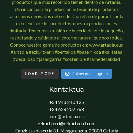
LOAD MORE
Follow on Instagram
Kontaktua
+34 943 240 125
+34 628 202 768
info@artadia.eus
ezkurtxerri@ezkurtxerri.com
Eguzkitza baserria 31, Meaga auzoa. 20808 Getaria