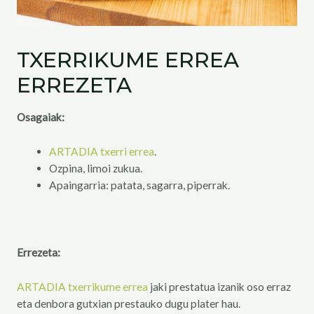
TXERRIKUME ERREA
ERREZETA
Osagaiak:
ARTADIA txerri errea
.
Ozpina, limoi zukua.
Apaingarria: patata, sagarra, piperrak.
Errezeta:
ARTADIA txerrikume errea
jaki prestatua izanik oso erraz
eta denbora gutxian prestauko dugu plater hau.