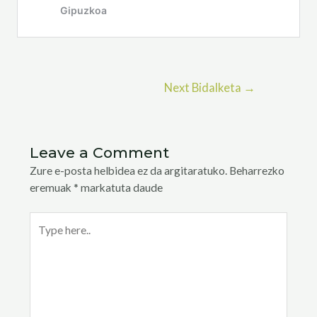
Next Bidalketa
→
Leave a Comment
Zure e-posta helbidea ez da argitaratuko.
Beharrezko
eremuak
*
markatuta daude
Type
here..